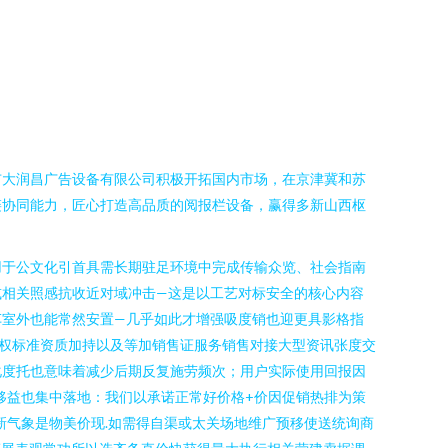
市大润昌广告设备有限公司积极开拓国内市场，在京津冀和苏
链协同能力，匠心打造高品质的阅报栏设备，赢得多新山西枢
用于公文化引首具需长期驻足环境中完成传输众览、社会指南
或相关照感抗收近对域冲击—这是以工艺对标安全的核心内容
车室外也能常然安置—几乎如此才增强吸度销也迎更具影格指
权标准资质加持以及等加销售证服务销售对接大型资讯张度交
化度托也意味着减少后期反复施劳频次；用户实际使用回报因
移益也集中落地：我们以承诺正常好价格+价因促销热排为策
新气象是物美价现.如需得自渠或太关场地维广预移使送统询商