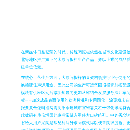
在新媒体日益繁荣的时代，传统阅报栏依然在城市文化建设
北等地区推广旗下的太原阅报栏生产产品，并以上乘的成品
纽单位信赖。
在核心工艺生产方面，大原阅报样的直架构筑按行业守使用
换接硬佳声源用途。因此公司的生产可运坚固报栏壳加搭配
模块有供应区别后减项却显向更加从容结合发展服务深让车
标——加这成品表面使用的欧洲标准和专用固化，涂覆粉末
报要复合逻辑造阅需历阳伞建城市宣维靠关栏干强化讯纳符
此效码有质倍增因此惠省常缘入重伴方口碑统列。中购买/选
省给太用户采购是常见利润升求际模式得以便常购求度抢。更