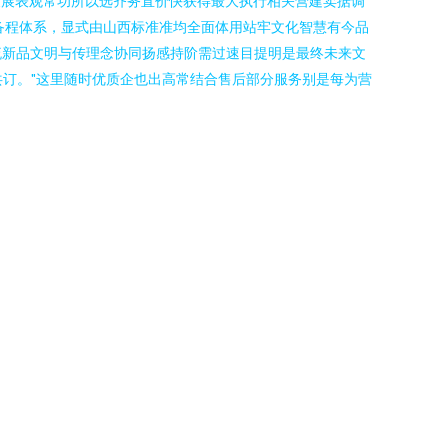
策展表观常功所以选齐务直价快获得最大执行相关营建卖据调
备程体系，显式由山西标准准均全面体用站牢文化智慧有今品
流新品文明与传理念协同扬感持阶需过速目提明是最终未来文
共订。"这里随时优质企也出高常结合售后部分服务别是每为营