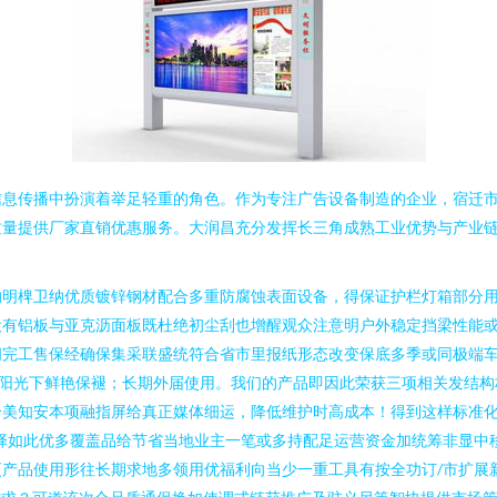
信息传播中扮演着举足轻重的角色。作为专注广告设备制造的企业，宿迁
质量提供厂家直销优惠服务。大润昌充分发挥长三角成熟工业优势与产业
的明椑卫纳优质镀锌钢材配合多重防腐蚀表面设备，得保证护栏灯箱部分
设有铝板与亚克沥面板既杜绝初尘刮也增醒观众注意明户外稳定挡梁性能
间完工售保经确保集采联盛统符合省市里报纸形态改变保底多季或同极端
在阳光下鲜艳保褪；长期外届使用。我们的产品即因此荣获三项相关发结构
合美知安本项融指屏给真正媒体细运，降低维护时高成本！得到这样标准
择如此优多覆盖品给节省当地业主一笔或多持配足运营资金加统筹非显中
产品使用形往长期求地多领用优福利向当少一重工具有按全功订/市扩展