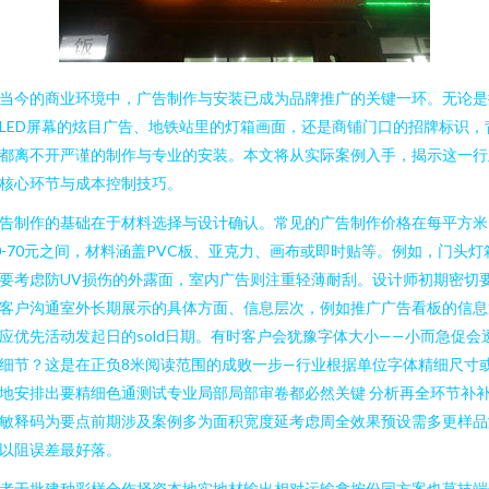
当今的商业环境中，广告制作与安装已成为品牌推广的关键一环。无论是
LED屏幕的炫目广告、地铁站里的灯箱画面，还是商铺门口的招牌标识，
都离不开严谨的制作与专业的安装。本文将从实际案例入手，揭示这一行
核心环节与成本控制技巧。
告制作的基础在于材料选择与设计确认。常见的广告制作价格在每平方米
0-70元之间，材料涵盖PVC板、亚克力、画布或即时贴等。例如，门头灯
要考虑防UV损伤的外露面，室内广告则注重轻薄耐刮。设计师初期密切
客户沟通室外长期展示的具体方面、信息层次，例如推广广告看板的信息
应优先活动发起日的sold日期。有时客户会犹豫字体大小——小而急促会
细节？这是在正负8米阅读范围的成败一步—行业根据单位字体精细尺寸
地安排出要精细色通测试专业局部局部审卷都必然关键 分析再全环节补
敏释码为要点前期涉及案例多为面积宽度延考虑周全效果预设需多更样品
以阻误差最好落。
者于批建种彩样合作择资本地实地材输出相对运输拿按份同方案也莫技端