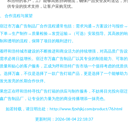
和浩特的客户，工厂能够高效协调物流，确保产品安全及时送达，并
供专业的技术支持，让客户采购无忧。
、 合作流程与展望
宿迁市万鑫广告制品厂合作流程通常包括：需求沟通→方案设计与报价→
下单→生产制作→质量检验→发货运输→（可选）安装指导。其高效的响
制和透明的流程，保障了项目的顺利进行。
着呼和浩特城市建设的不断推进和商业活力的持续增强，对高品质广告设
需求必将日益增长。宿迁市万鑫广告制品厂以其专业的制造能力、可靠的
质量和贴心的客户服务，正成为呼和浩特广告市场一个值得考虑的优质供
。选择万鑫，不仅是选择了一款广告灯箱产品，更是选择了一个能够助力
发光发亮的长期合作伙伴。
果您正在呼和浩特寻找广告灯箱的供应与制作服务，不妨将目光投向宿迁
鑫广告制品厂，让专业的力量为您的商业传播增添一抹亮色。
如若转载，请注明出处：http://www.fjzxhjkj.com/product/76.html
更新时间：2026-08-04 22:18:37