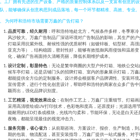
。工厂拥有先进的生产设备、严格的质量控制体系以及一支富有创意的设
队，能够确保从创意构思到成品落地，每一个环节都精准、高效、专业。
、 为何呼和浩特市场需要万鑫的广告灯箱？
品质可靠，经久耐用
：呼和浩特地处北方，气候条件多样，冬季寒冷
风沙较大。万鑫广告制品厂深谙环境对广告制品的影响，其生产的户
灯箱采用抗紫外线、耐候性强的优质材料（如镀锌板、铝型材、高强
亚克力等），结构稳固，密封性好，能够有效抵御风雨侵蚀和温差变
化，确保广告画面持久清晰亮丽，降低长期维护成本。
设计定制，彰显特色
：无论是繁华商圈的大型户外灯箱、地铁公交站
候车亭灯箱，还是店铺门头的招牌灯箱、室内的形象展示灯箱，万鑫
都能提供全方位的定制服务。设计师会根据客户品牌调性、安装环境
宣传需求，进行个性化创意设计，帮助呼和浩特的商家在众多广告中
颖而出，强化品牌识别度。
工艺精湛，视觉效果出众
：在制作工艺上，万鑫厂注重细节。灯箱画
采用高清喷绘或UV打印技术，色彩饱和度高，还原度好；光源选用
能耐用的LED灯条或模块，光线均匀柔和，节能环保，无论是白天还
夜晚，都能呈现最佳的视觉冲击力。
服务完善，省心省力
：从前期咨询、方案设计、报价、生产制造，到
期的包装、物流配送，甚至安装指导，万鑫厂提供一站式服务。对于